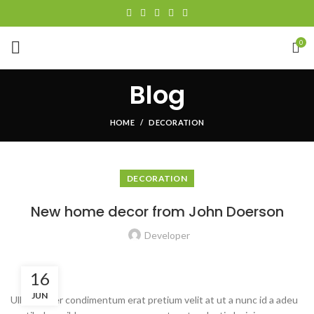
0
Blog
HOME
DECORATION
DECORATION
New home decor from John Doerson
Developer
16
JUN
Ullamcorper condimentum erat pretium velit at ut a nunc id a adeu